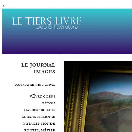
<
le journal
images
sommaire principal
#Évry corps
béton
carrés urbains
écrans mémoire
paysages monde
routes, métier