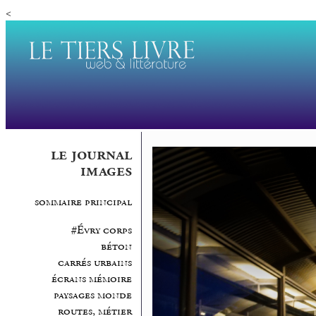
<
le journal
images
sommaire principal
#Évry corps
béton
carrés urbains
écrans mémoire
paysages monde
routes, métier