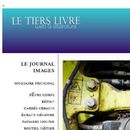
<
le journal
images
sommaire principal
#Évry corps
béton
carrés urbains
écrans mémoire
paysages monde
routes, métier