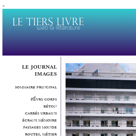
<
le journal
images
sommaire principal
#Évry corps
béton
carrés urbains
écrans mémoire
paysages monde
routes, métier