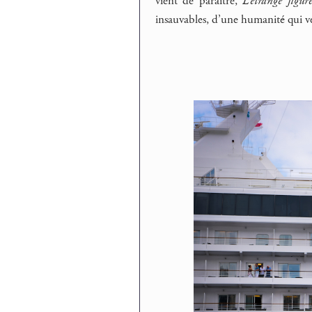
vient de paraître,
L’étrange figur
insauvables, d’une humanité qui veu