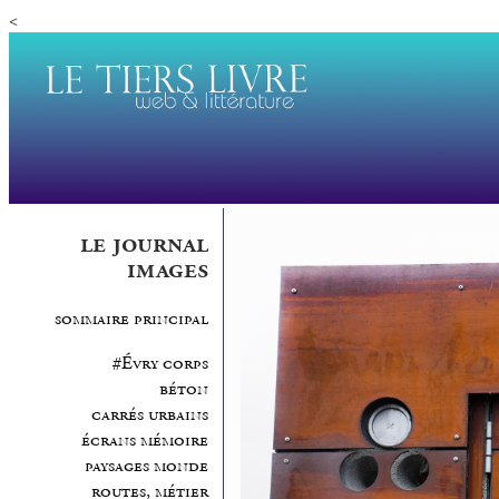
<
le journal
images
sommaire principal
#Évry corps
béton
carrés urbains
écrans mémoire
paysages monde
routes, métier