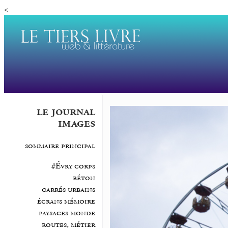
<
le journal
images
sommaire principal
#Évry corps
béton
carrés urbains
écrans mémoire
paysages monde
routes, métier