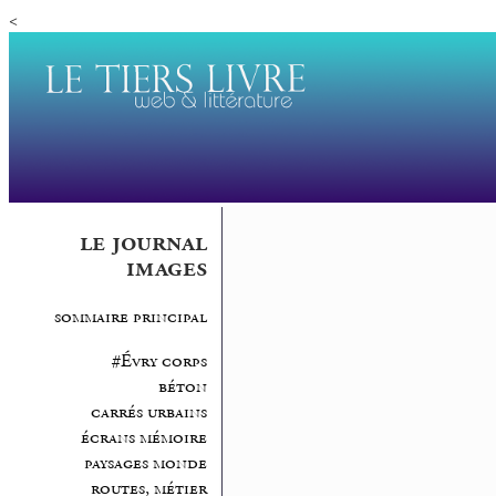
<
le journal
images
sommaire principal
#Évry corps
béton
carrés urbains
écrans mémoire
paysages monde
routes, métier